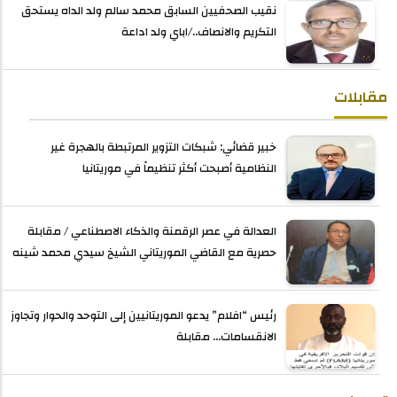
نقيب الصحفيين السابق محمد سالم ولد الداه يستحق
التكريم والانصاف../اباي ولد اداعة
مقابلات
خبير قضائي: شبكات التزوير المرتبطة بالهجرة غير
النظامية أصبحت أكثر تنظيماً في موريتانيا
العدالة في عصر الرقمنة والذكاء الاصطناعي / مقابلة
حصرية مع القاضي الموريتاني الشيخ سيدي محمد شينه
رئيس “افلام” يدعو الموريتانيين إلى التوحد والحوار وتجاوز
الانقسامات... مقابلة