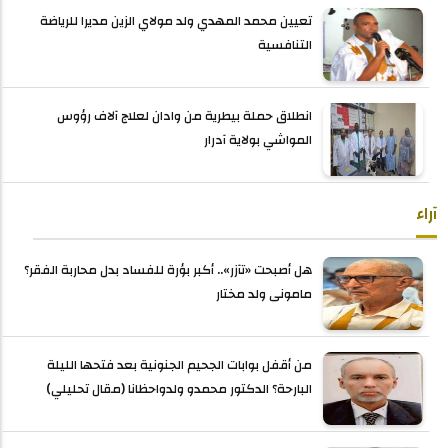
تعيين محمد المهدي ولد مولاي الزين مديرا للرياضة
التنافسية
انطلاق حملة بيطرية من وادان لعلاج آلاف رؤوس
المواشي بولاية آدرار
آراء
هل أصبحت «تآزر».. أكبر بؤرة للفساد بدل محاربة الفقر؟
مامونى ولد مختار
من أقفل بوابات الجحيم الجنونية بعد فتحها الليلة
البارحة؟ الدكتور محمدو ولدواحظانا (مقال تحليلي)