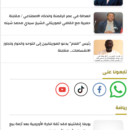
العدالة في عصر الرقمنة والذكاء الاصطناعي / مقابلة
حصرية مع القاضي الموريتاني الشيخ سيدي محمد شينه
رئيس “افلام” يدعو الموريتانيين إلى التوحد والحوار وتجاوز
الانقسامات... مقابلة
تابعونا على
رياضة
يويفا: إنفانتينو فقد ثقة الكرة الأوروبية بعد أزمة بيع