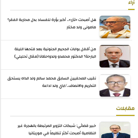
آراء
هل أصبحت «تآزر».. أكبر بؤرة للفساد بدل محاربة الفقر؟
مامونى ولد مختار
من أقفل بوابات الجحيم الجنونية بعد فتحها الليلة
البارحة؟ الدكتور محمدو ولدواحظانا (مقال تحليلي)
نقيب الصحفيين السابق محمد سالم ولد الداه يستحق
التكريم والانصاف../اباي ولد اداعة
مقابلات
خبير قضائي: شبكات التزوير المرتبطة بالهجرة غير
النظامية أصبحت أكثر تنظيماً في موريتانيا