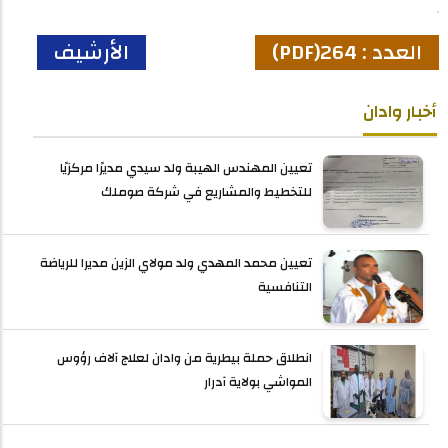
العدد : 264(PDF)
الأرشيف
أخبار وادان
تعيين المهندس الهيبة ولد سيدي مديرًا مركزيًا
للتخطيط والمشاريع في شركة صوملك
تعيين محمد المهدي ولد مولاي الزين مديرا للرياضة
التنافسية
انطلاق حملة بيطرية من وادان لعلاج آلاف رؤوس
المواشي بولاية آدرار