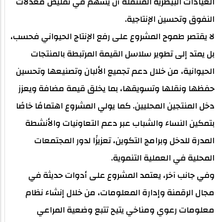
العيادات البيطرية المتنقلة أن يسهم في تقليص معدلات
النفوق وتحسين الإنتاجية.
لا يقتصر طموح المشروع على رفع الإنتاج الحيواني فحسب،
بل يمتد إلى تطوير سلاسل القيمة المرتبطة بالمنتجات
الحيوانية، من خلال دعم تجميع الألبان وتصنيعها وتحسين
حفظها ونقلها وتسويقها، بما يخلق قيمة مضافة ويعزز
دخل المنتجين المحليين. كما يولي المشروع اهتمامًا خاصًا
بتمكين النساء والشباب عبر دعم التعاونيات والأنشطة
المدرة للدخل وبرامج التكوين، تعزيزًا لدور المجتمعات
المحلية في العملية التنموية.
وفي جانب آخر، يعتمد المشروع على أدوات حديثة في
مجال الرقمنة وإدارة المعلومات، من خلال إنشاء نظام
معلومات رعوي ومناخي يتيح تتبع وضعية المراعي