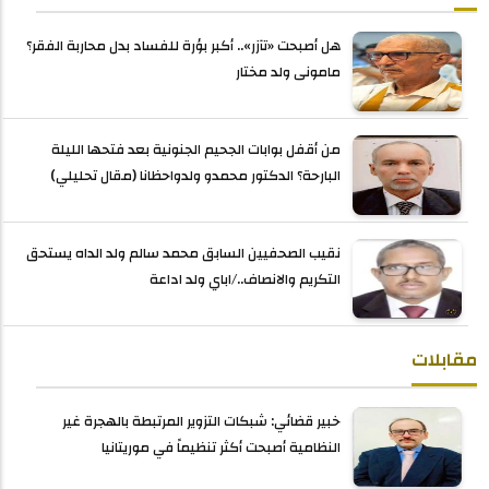
هل أصبحت «تآزر».. أكبر بؤرة للفساد بدل محاربة الفقر؟
مامونى ولد مختار
من أقفل بوابات الجحيم الجنونية بعد فتحها الليلة
البارحة؟ الدكتور محمدو ولدواحظانا (مقال تحليلي)
نقيب الصحفيين السابق محمد سالم ولد الداه يستحق
التكريم والانصاف../اباي ولد اداعة
مقابلات
خبير قضائي: شبكات التزوير المرتبطة بالهجرة غير
النظامية أصبحت أكثر تنظيماً في موريتانيا