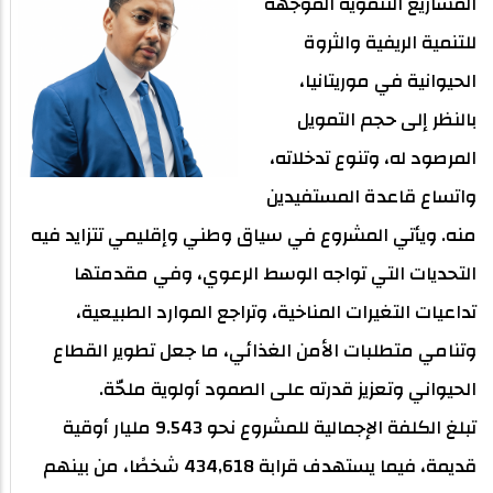
المشاريع التنموية الموجهة
للتنمية الريفية والثروة
الحيوانية في موريتانيا،
بالنظر إلى حجم التمويل
المرصود له، وتنوع تدخلاته،
واتساع قاعدة المستفيدين
منه. ويأتي المشروع في سياق وطني وإقليمي تتزايد فيه
التحديات التي تواجه الوسط الرعوي، وفي مقدمتها
تداعيات التغيرات المناخية، وتراجع الموارد الطبيعية،
وتنامي متطلبات الأمن الغذائي، ما جعل تطوير القطاع
الحيواني وتعزيز قدرته على الصمود أولوية ملحّة.
تبلغ الكلفة الإجمالية للمشروع نحو 9.543 مليار أوقية
قديمة، فيما يستهدف قرابة 434,618 شخصًا، من بينهم