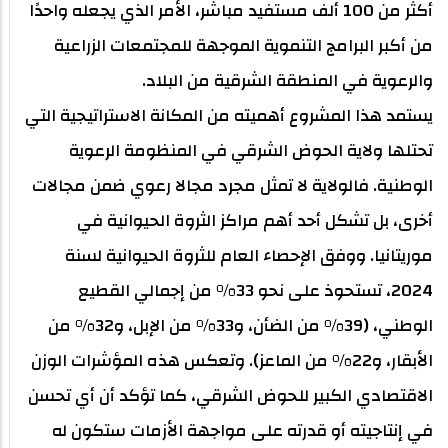
أكثر من 100 ألف مستفيد مباشر، الأمر الذي يجعله واحدًا
من أكبر البرامج التنموية الموجهة للمجتمعات الزراعية
والرعوية في المنطقة الشرقية من البلاد.
يستمد هذا المشروع أهميته من المكانة الاستراتيجية التي
تحتلها ولاية الحوض الشرقي في المنظومة الرعوية
الوطنية. فالولاية لا تمثل مجرد مجالا رعوي ضمن مجالات
أخرى، بل تشكل أحد أهم مراكز الثروة الحيوانية في
موريتانيا. ووفق الإحصاء العام للثروة الحيوانية لسنة
2024، تستحوذ على نحو 33% من إجمالي القطيع
الوطني، (39% من الضأن، و33% من الإبل، و32% من
الأبقار، و22% من الماعز). وتعكس هذه المؤشرات الوزن
الاقتصادي الكبير للحوض الشرقي، كما تؤكد أن أي تحسن
في إنتاجيته أو قدرته على مواجهة الأزمات ستكون له