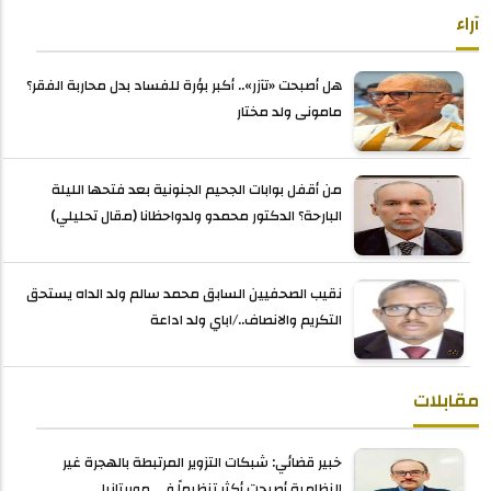
آراء
هل أصبحت «تآزر».. أكبر بؤرة للفساد بدل محاربة الفقر؟
مامونى ولد مختار
من أقفل بوابات الجحيم الجنونية بعد فتحها الليلة
البارحة؟ الدكتور محمدو ولدواحظانا (مقال تحليلي)
نقيب الصحفيين السابق محمد سالم ولد الداه يستحق
التكريم والانصاف../اباي ولد اداعة
مقابلات
خبير قضائي: شبكات التزوير المرتبطة بالهجرة غير
النظامية أصبحت أكثر تنظيماً في موريتانيا