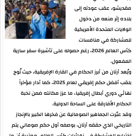
مقديشو، عقب عودته إلى
بلاده إثر منعه من دخول
الولايات المتحدة الأمريكية
للمشاركة في منافسات
كأس العالم 2026، رغم حصوله على تأشيرة سفر سارية
المفعول.
ويُعد أرتان من أبرز الحكام في القارة الإفريقية، حيث تُوج
بلقب أفضل حكم إفريقي لعام 2025، كما أدار مؤخراً
نهائي دوري أبطال إفريقيا، ما عزز مكانته ضمن نخبة
الحكام الأفارقة على الساحة الدولية.
وقد عبّرت الجماهير الصومالية عن فخرها الكبير بالإنجاز
التاريخي الذي حققه أرتان، بوصفه أول حكم صومالي يتم
اختياره للمشاركة في نهائيات كأس العالم، معتبرة أن ما