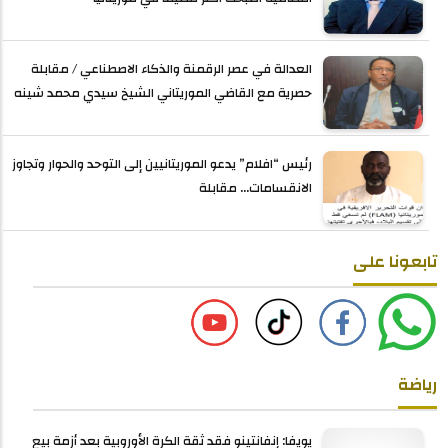
العدالة في عصر الرقمنة والذكاء الاصطناعي / مقابلة
حصرية مع القاضي الموريتاني الشيخ سيدي محمد شينه
رئيس “افلام” يدعو الموريتانيين إلى التوحد والحوار وتجاوز
الانقسامات... مقابلة
تابعونا على
رياضة
يويفا: إنفانتينو فقد ثقة الكرة الأوروبية بعد أزمة بيع