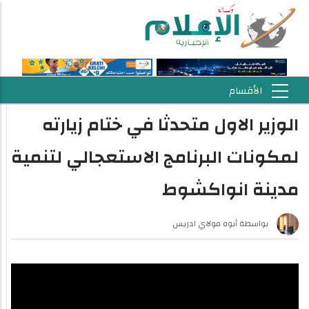
الوزير الاول متحدثا في ختام زيارته
لمكونات البرنامج الاستعجالي لتنمية
مدينة انواكشوط
بواسطة
أبوه مولاي ادريس