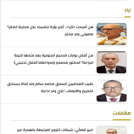
آراء
هل أصبحت «تآزر».. أكبر بؤرة للفساد بدل محاربة الفقر؟
مامونى ولد مختار
من أقفل بوابات الجحيم الجنونية بعد فتحها الليلة
البارحة؟ الدكتور محمدو ولدواحظانا (مقال تحليلي)
نقيب الصحفيين السابق محمد سالم ولد الداه يستحق
التكريم والانصاف../اباي ولد اداعة
مقابلات
خبير قضائي: شبكات التزوير المرتبطة بالهجرة غير