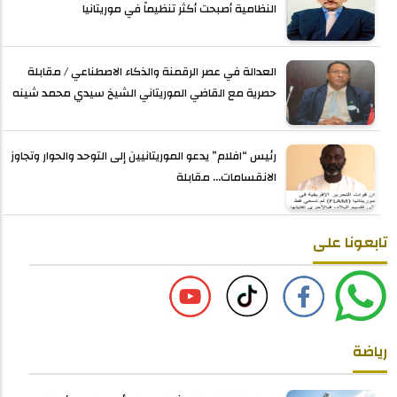
النظامية أصبحت أكثر تنظيماً في موريتانيا
العدالة في عصر الرقمنة والذكاء الاصطناعي / مقابلة
حصرية مع القاضي الموريتاني الشيخ سيدي محمد شينه
رئيس “افلام” يدعو الموريتانيين إلى التوحد والحوار وتجاوز
الانقسامات... مقابلة
تابعونا على
رياضة